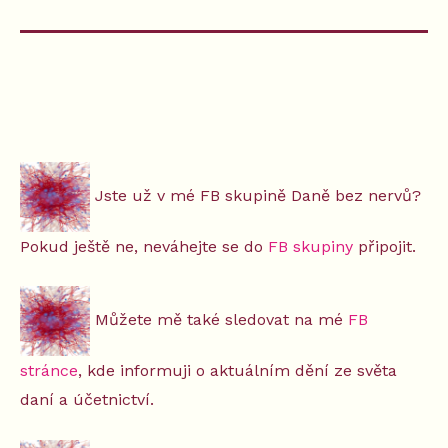
Jste už v mé FB skupině Daně bez nervů?
Pokud ještě ne, neváhejte se do
FB skupiny
připojit.
Můžete mě také sledovat na mé
FB
stránce
, kde informuji o aktuálním dění ze světa
daní a účetnictví.